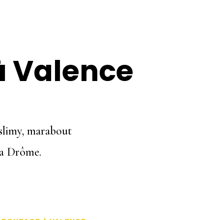
 Valence
aslimy, marabout
 la Drôme.