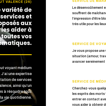
SERVICE DE MAR

T VALENCE (26)
 variété de
Le désenvoûtement est
souffrent de malchanc
services et
l’impression d’être bl
roposés aux
très utile pour les li
 les aider à
 toutes vos
ématiques.
SERVICE DE VOY

Je vous propose une 
situation (amour, trava
avancer sereinement d
bout voyant médium
J’ai une expertise
station de services
SERVICE DE MÉDI

lence, ainsi qu’un
Cherchez-vous quelqu
ens à résoudre tous
les esprits des morts 
la vie quotidienne.
entrer en contact ave
vous aider à obtenir 