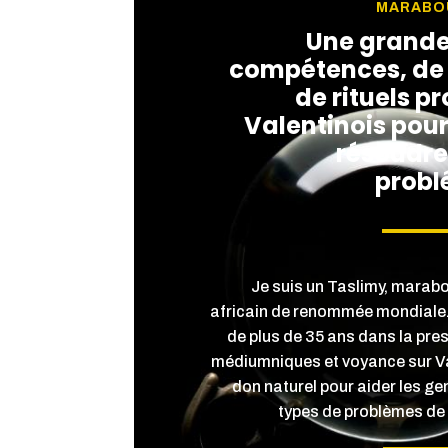
MARABOU
Une grande
compétences, de 
de rituels p
Valentinois pour
résoudre
probl
Je suis un Taslimy, mara
africain de renommée mondiale. 
de plus de 35 ans dans la pre
médiumniques et voyance sur Va
don naturel pour aider les g
types de problèmes de 