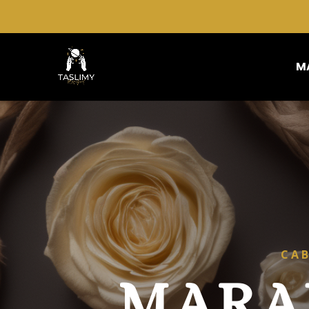
M
CAB
MARA