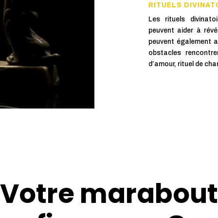
RITUELS DIVINAT

Les rituels divinat
peuvent aider à révé
peuvent également aid
obstacles rencontrer
d’amour, rituel de cha
Votre marabout