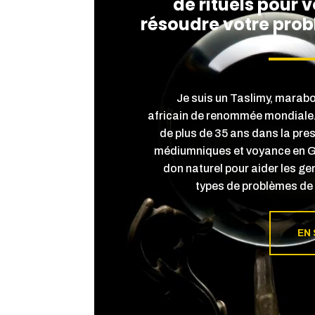
de rituels pour 
résoudre votre pro
Je suis un Taslimy, mara
africain de renommée mondiale. 
de plus de 35 ans dans la pre
médiumniques et voyance en G
don naturel pour aider les g
types de problèmes de 
EN