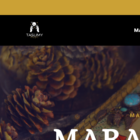
M
MA
MARA