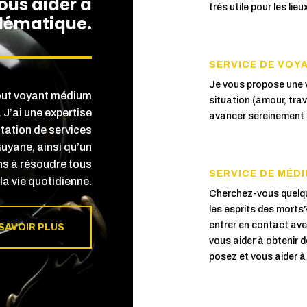
vous aider à
très utile pour les li
blématique.
SERVICE DE VOY

Je vous propose une 
bout voyant médium
situation (amour, trava
J’ai une expertise
avancer sereinement d
station de services
uyane, ainsi qu’un
ens à résoudre tous
SERVICE DE MÉDI

la vie quotidienne.
Cherchez-vous quelqu
les esprits des morts?
entrer en contact ave
 SAVOIR PLUS
vous aider à obtenir 
posez et vous aider à 