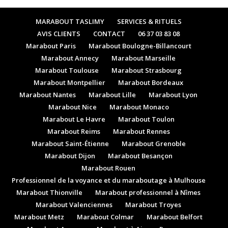
MARABOUT TASLIMY
SERVICES & RITUELS
AVIS CLIENTS
CONTACT
06 37 03 83 08
Marabout Paris
Marabout Boulogne-Billancourt
Marabout Annecy
Marabout Marseille
Marabout Toulouse
Marabout Strasbourg
Marabout Montpellier
Marabout Bordeaux
Marabout Nantes
Marabout Lille
Marabout Lyon
Marabout Nice
Marabout Monaco
Marabout Le Havre
Marabout Toulon
Marabout Reims
Marabout Rennes
Marabout Saint-Étienne
Marabout Grenoble
Marabout Dijon
Marabout Besançon
Marabout Rouen
Professionnel de la voyance et du maraboutage à Mulhouse
Marabout Thionville
Marabout professionnel à Nîmes
Marabout Valenciennes
Marabout Troyes
Marabout Metz
Marabout Colmar
Marabout Belfort