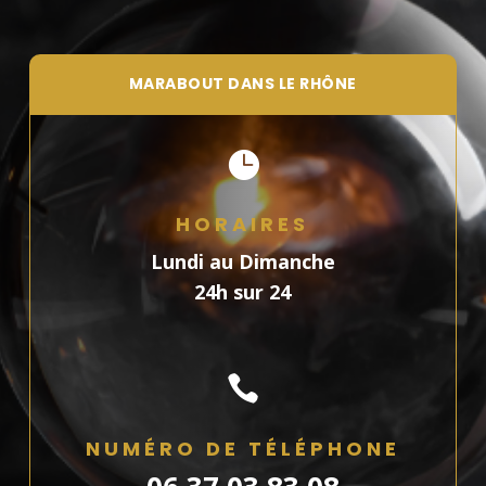
MARABOUT DANS LE RHÔNE

HORAIRES
Lundi au Dimanche
24h sur 24

NUMÉRO DE TÉLÉPHONE