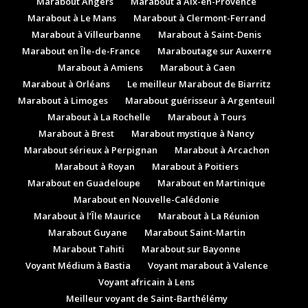
Marabout Angers
Marabout à Aix-en-Provence
Marabout à Le Mans
Marabout à Clermont-Ferrand
Marabout à Villeurbanne
Marabout à Saint-Denis
Marabout en Île-de-France
Maraboutage sur Auxerre
Marabout à Amiens
Marabout à Caen
Marabout à Orléans
Le meilleur Marabout de Biarritz
Marabout à Limoges
Marabout guérisseur à Argenteuil
Marabout à La Rochelle
Marabout à Tours
Marabout à Brest
Marabout mystique à Nancy
Marabout sérieux à Perpignan
Marabout à Arcachon
Marabout à Royan
Marabout à Poitiers
Marabout en Guadeloupe
Marabout en Martinique
Marabout en Nouvelle-Calédonie
Marabout à l’Île Maurice
Marabout à La Réunion
Marabout Guyane
Marabout Saint-Martin
Marabout Tahiti
Marabout sur Bayonne
Voyant Médium à Bastia
Voyant marabout à Valence
Voyant africain à Lens
Meilleur voyant de Saint-Barthélémy