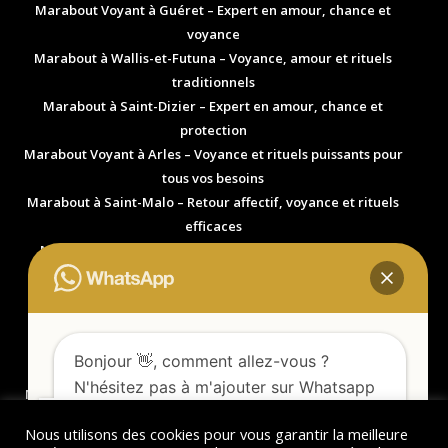
Marabout Voyant à Guéret – Expert en amour, chance et
voyance
Marabout à Wallis-et-Futuna – Voyance, amour et rituels
traditionnels
Marabout à Saint-Dizier – Expert en amour, chance et
protection
Marabout Voyant à Arles – Voyance et rituels puissants pour
tous vos besoins
Marabout à Saint-Malo – Retour affectif, voyance et rituels
efficaces
Marabout Voyant à Millau – Expert en retour affectif et
solutions spirituelles
Marabout à Villenave-d’Ornon (33140) – Accompagnement
spirituel, amour et protection
Marabout à Mérignac (33700) – Expert en amour et
Bonjour 👋, comment allez-vous ?
protection spirituelle
N'hésitez pas à m'ajouter sur Whatsapp
Marabout à Pessac (33600) – Solutions puissantes en amour,
afin d'obtenir plus d'informations.
chance et équilibre de vie
Nous utilisons des cookies pour vous garantir la meilleure