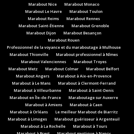
Marabout Nice
Marabout Monaco
Marabout Le Havre
Marabout Toulon
Marabout Reims
Marabout Rennes
Marabout Saint-Étienne
Marabout Grenoble
Marabout Dijon
Marabout Besançon
Marabout Rouen
Professionnel de la voyance et du maraboutage à Mulhouse
Marabout Thionville
Marabout professionnel à Nîmes
Marabout Valenciennes
Marabout Troyes
Marabout Metz
Marabout Colmar
Marabout Belfort
Marabout Angers
Marabout à Aix-en-Provence
Marabout à Le Mans
Marabout à Clermont-Ferrand
Marabout à Villeurbanne
Marabout à Saint-Denis
Marabout en Île-de-France
Maraboutage sur Auxerre
Marabout à Amiens
Marabout à Caen
Marabout à Orléans
Le meilleur Marabout de Biarritz
Marabout à Limoges
Marabout guérisseur à Argenteuil
Marabout à La Rochelle
Marabout à Tours
Marabout à Brest
Marabout mystique à Nancy