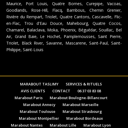
Maurice, Port Louis, Quatre Bornes, Curepipe, Vacoas,
Goodlands, Rose-Hill, Flacq, Bambous, Chemin Grenier,
Rivière du Rempart, Triolet, Quatre Cantons, Cascavelle, Flic-
en-Flac, Trou d'Eau Douce, Mahebourg, Quatre Cocos,
Chamarel, Balaclava, Moka, Phoenix, Béguédar, Souillac, Bel
Air, Grand Baie, Le Hochet, Pamplemousses, Saint Pierre,
Triolet, Black River, Savanne, Mascarene, Saint-Paul, Saint-
Philippe, Saint-Louis
MARABOUT TASLIMY
SERVICES & RITUELS
AVIS CLIENTS
CONTACT
06 37 03 83 08
Marabout Paris
Marabout Boulogne-Billancourt
Marabout Annecy
Marabout Marseille
Marabout Toulouse
Marabout Strasbourg
Marabout Montpellier
Marabout Bordeaux
Marabout Nantes
Marabout Lille
Marabout Lyon