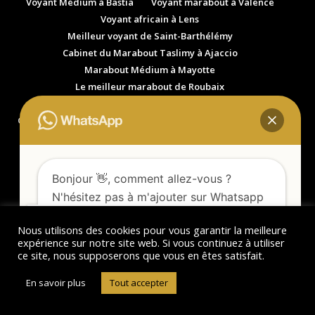
Voyant Médium à Bastia
Voyant marabout à Valence
Voyant africain à Lens
Meilleur voyant de Saint-Barthélémy
Cabinet du Marabout Taslimy à Ajaccio
Marabout Médium à Mayotte
Le meilleur marabout de Roubaix
Marabout professionnel à Avignon
Grand marabout à Niort
Marabout Voyant à Angoulême
Spécialiste des Arts divinatoires à Oyonnax
Marabout Voyant à Bergerac
Maraboutage et Désenvoûtement à Périgueux
Bonjour 👋, comment allez-vous ?
Marabout Mont-de-Marsan
Marabout à Saintes
N'hésitez pas à m'ajouter sur Whatsapp
Marabout à Carcassonne
afin d'obtenir plus d'informations.
Meilleur Marabout de Montauban
Marabout à Cahors
Nous utilisons des cookies pour vous garantir la meilleure
Marabout à Tarbes
Un Marabout à Agen
expérience sur notre site web. Si vous continuez à utiliser
ce site, nous supposerons que vous en êtes satisfait.
Marabout Guérisseur à La Roche-sur-Yon
Voyant Marabout à Rochefort
Grand marabout à Tulle
Ouvrir le Tchat !
En savoir plus
Tout accepter
Marabout Médium n°1 à Foix
Marabout Voyant n°1 à Pau
Marabout Voyant à Aurillac
Marabout Médium à Rodez