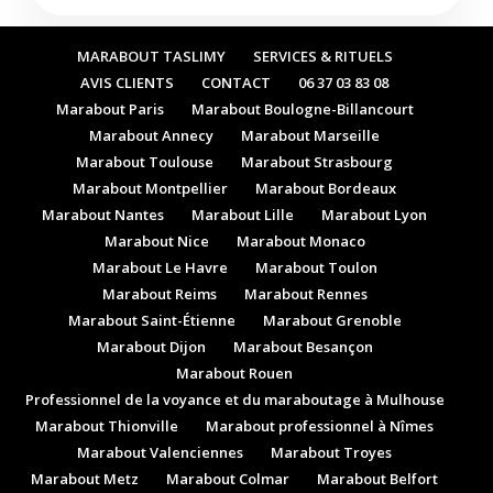
MARABOUT TASLIMY
SERVICES & RITUELS
AVIS CLIENTS
CONTACT
06 37 03 83 08
Marabout Paris
Marabout Boulogne-Billancourt
Marabout Annecy
Marabout Marseille
Marabout Toulouse
Marabout Strasbourg
Marabout Montpellier
Marabout Bordeaux
Marabout Nantes
Marabout Lille
Marabout Lyon
Marabout Nice
Marabout Monaco
Marabout Le Havre
Marabout Toulon
Marabout Reims
Marabout Rennes
Marabout Saint-Étienne
Marabout Grenoble
Marabout Dijon
Marabout Besançon
Marabout Rouen
Professionnel de la voyance et du maraboutage à Mulhouse
Marabout Thionville
Marabout professionnel à Nîmes
Marabout Valenciennes
Marabout Troyes
Marabout Metz
Marabout Colmar
Marabout Belfort