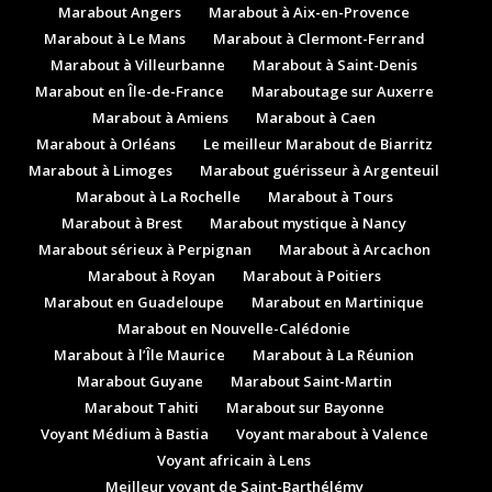
Marabout Angers
Marabout à Aix-en-Provence
Marabout à Le Mans
Marabout à Clermont-Ferrand
Marabout à Villeurbanne
Marabout à Saint-Denis
Marabout en Île-de-France
Maraboutage sur Auxerre
Marabout à Amiens
Marabout à Caen
Marabout à Orléans
Le meilleur Marabout de Biarritz
Marabout à Limoges
Marabout guérisseur à Argenteuil
Marabout à La Rochelle
Marabout à Tours
Marabout à Brest
Marabout mystique à Nancy
Marabout sérieux à Perpignan
Marabout à Arcachon
Marabout à Royan
Marabout à Poitiers
Marabout en Guadeloupe
Marabout en Martinique
Marabout en Nouvelle-Calédonie
Marabout à l’Île Maurice
Marabout à La Réunion
Marabout Guyane
Marabout Saint-Martin
Marabout Tahiti
Marabout sur Bayonne
Voyant Médium à Bastia
Voyant marabout à Valence
Voyant africain à Lens
Meilleur voyant de Saint-Barthélémy