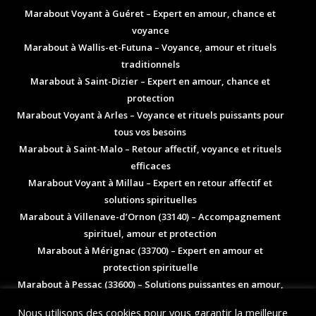
Marabout Voyant à Guéret – Expert en amour, chance et
voyance
Marabout à Wallis-et-Futuna – Voyance, amour et rituels
traditionnels
Marabout à Saint-Dizier – Expert en amour, chance et
protection
Marabout Voyant à Arles – Voyance et rituels puissants pour
tous vos besoins
Marabout à Saint-Malo – Retour affectif, voyance et rituels
efficaces
Marabout Voyant à Millau – Expert en retour affectif et
solutions spirituelles
Marabout à Villenave-d’Ornon (33140) – Accompagnement
spirituel, amour et protection
Marabout à Mérignac (33700) – Expert en amour et
Bonjour 👋, comment allez-vous ?
protection spirituelle
N'hésitez pas à m'ajouter sur Whatsapp
Marabout à Pessac (33600) – Solutions puissantes en amour,
afin d'obtenir plus d'informations.
chance et équilibre de vie
Nous utilisons des cookies pour vous garantir la meilleure