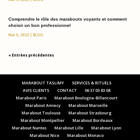
Comprendre le rôle des marabouts voyants et comment
choisir un bon professionnel
Mar 6, 2023
|
BLOG
« Entrées précédentes
MARABOUT TASLIMY
SERVICES & RITUELS
AVIS CLIENTS
CONTACT
06 37 03 83 08
Marabout Paris
Marabout Boulogne-Billancourt
Marabout Annecy
Marabout Marseille
Marabout Toulouse
Marabout Strasbourg
Marabout Montpellier
Marabout Bordeaux
Marabout Nantes
Marabout Lille
Marabout Lyon
Marabout Nice
Marabout Monaco