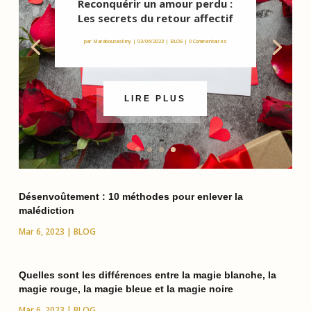
Reconquérir un amour perdu :
Les secrets du retour affectif
par
Maraboutaslimy
|
03/06/2023
|
BLOG
| 0 Commentaires
LIRE PLUS
Désenvoûtement : 10 méthodes pour enlever la
malédiction
Mar 6, 2023
|
BLOG
Quelles sont les différences entre la magie blanche, la
magie rouge, la magie bleue et la magie noire
Mar 6, 2023
|
BLOG