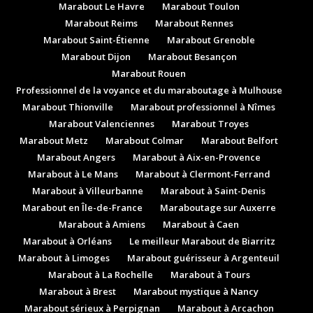
Marabout Le Havre
Marabout Toulon
Marabout Reims
Marabout Rennes
Marabout Saint-Étienne
Marabout Grenoble
Marabout Dijon
Marabout Besançon
Marabout Rouen
Professionnel de la voyance et du maraboutage à Mulhouse
Marabout Thionville
Marabout professionnel à Nîmes
Marabout Valenciennes
Marabout Troyes
Marabout Metz
Marabout Colmar
Marabout Belfort
Marabout Angers
Marabout à Aix-en-Provence
Marabout à Le Mans
Marabout à Clermont-Ferrand
Marabout à Villeurbanne
Marabout à Saint-Denis
Marabout en Île-de-France
Maraboutage sur Auxerre
Marabout à Amiens
Marabout à Caen
Marabout à Orléans
Le meilleur Marabout de Biarritz
Marabout à Limoges
Marabout guérisseur à Argenteuil
Marabout à La Rochelle
Marabout à Tours
Marabout à Brest
Marabout mystique à Nancy
Marabout sérieux à Perpignan
Marabout à Arcachon