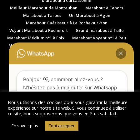
Marabout à Carcassonne
Meilleur Marabout de Montauban
Marabout à Cahors
Marabout à Tarbes
Un Marabout à Agen
Marabout Guérisseur à La Roche-sur-Yon
Voyant Marabout à Rochefort
Grand marabout à Tulle
Marabout Médium n°1 à Foix
Marabout Voyant n°1 à Pau
Marabout Voyant à Aurillac
Marabout Médium à Rodez
Marabout Guérisseur à Albi
Marabout Médium à Narbonne
Marabout Voyant à Dax
Marabout Guérisseur à Annemasse
Marabout Guérisseur à Saint-Nazaire
Bonjour 👋, comment allez-vous ?
Marabout Guérisseur à Bourges
N'hésitez pas à m'ajouter sur Whatsapp
Marabout Guérisseur à Forbach
afin d'obtenir plus d'informations.
Marabout à Marigot à Saint-Martin
Nous utilisons des cookies pour vous garantir la meilleure
Marabout à Petit-Bourg en Guadeloupe
expérience sur notre site web. Si vous continuez à utiliser
Marabout à Fort-de-France en Martinique
ce site, nous supposerons que vous en êtes satisfait.
Marabout à Nouméa en Nouvelle-Calédonie
Ouvrir le Tchat !
En savoir plus
Tout accepter
Marabout à Papeete à Tahiti
Marabout Voyant Africain à Calais