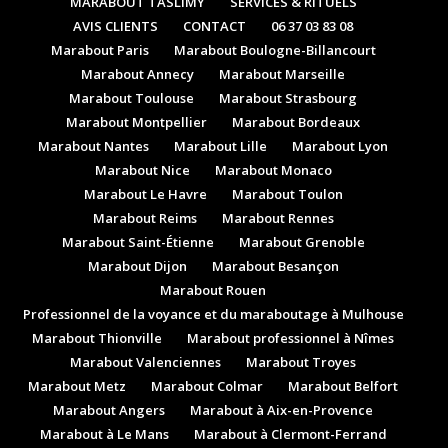
MARABOUT TASLIMY
SERVICES & RITUELS
AVIS CLIENTS
CONTACT
06 37 03 83 08
Marabout Paris
Marabout Boulogne-Billancourt
Marabout Annecy
Marabout Marseille
Marabout Toulouse
Marabout Strasbourg
Marabout Montpellier
Marabout Bordeaux
Marabout Nantes
Marabout Lille
Marabout Lyon
Marabout Nice
Marabout Monaco
Marabout Le Havre
Marabout Toulon
Marabout Reims
Marabout Rennes
Marabout Saint-Étienne
Marabout Grenoble
Marabout Dijon
Marabout Besançon
Marabout Rouen
Professionnel de la voyance et du maraboutage à Mulhouse
Marabout Thionville
Marabout professionnel à Nîmes
Marabout Valenciennes
Marabout Troyes
Marabout Metz
Marabout Colmar
Marabout Belfort
Marabout Angers
Marabout à Aix-en-Provence
Marabout à Le Mans
Marabout à Clermont-Ferrand