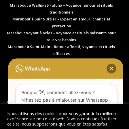
Marabout à Wallis-et-Futuna – Voyance, amour et rituels
traditionnels
Marabout à Saint-Dizier – Expert en amour, chance et
protection
Marabout Voyant à Arles – Voyance et rituels puissants pour
tous vos besoins
Marabout à Saint-Malo – Retour affectif, voyance et rituels
efficaces
Marabout Voyant à Millau – Expert en retour affectif et
solutions spirituelles
Marabout à Villenave-d’Ornon (33140) – Accompagnement
spirituel, amour et protection
Marabout à Mérignac (33700) – Expert en amour et
Bonjour 👋, comment allez-vous ?
protection spirituelle
N'hésitez pas à m'ajouter sur Whatsapp
Marabout à Pessac (33600) – Solutions puissantes en amour,
afin d'obtenir plus d'informations.
chance et équilibre de vie
Nous utilisons des cookies pour vous garantir la meilleure
expérience sur notre site web. Si vous continuez à utiliser
ce site, nous supposerons que vous en êtes satisfait.