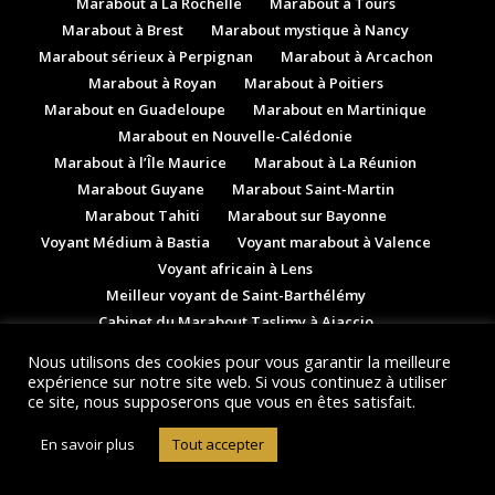
Marabout à La Rochelle
Marabout à Tours
Marabout à Brest
Marabout mystique à Nancy
Marabout sérieux à Perpignan
Marabout à Arcachon
Marabout à Royan
Marabout à Poitiers
Marabout en Guadeloupe
Marabout en Martinique
Marabout en Nouvelle-Calédonie
Marabout à l’Île Maurice
Marabout à La Réunion
Marabout Guyane
Marabout Saint-Martin
Marabout Tahiti
Marabout sur Bayonne
Voyant Médium à Bastia
Voyant marabout à Valence
Voyant africain à Lens
Meilleur voyant de Saint-Barthélémy
Cabinet du Marabout Taslimy à Ajaccio
Marabout Médium à Mayotte
Nous utilisons des cookies pour vous garantir la meilleure
Le meilleur marabout de Roubaix
expérience sur notre site web. Si vous continuez à utiliser
ce site, nous supposerons que vous en êtes satisfait.
Marabout professionnel à Avignon
Grand marabout à Niort
Marabout Voyant à Angoulême
En savoir plus
Tout accepter
Spécialiste des Arts divinatoires à Oyonnax
Marabout Voyant à Bergerac