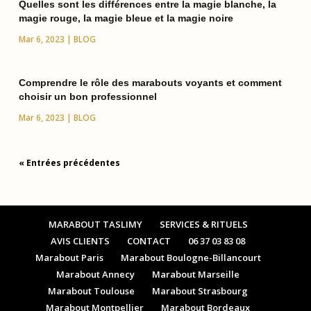
Quelles sont les différences entre la magie blanche, la
magie rouge, la magie bleue et la magie noire
Mar 6, 2023
|
BLOG
Comprendre le rôle des marabouts voyants et comment
choisir un bon professionnel
Mar 6, 2023
|
BLOG
« Entrées précédentes
MARABOUT TASLIMY
SERVICES & RITUELS
AVIS CLIENTS
CONTACT
06 37 03 83 08
Marabout Paris
Marabout Boulogne-Billancourt
Marabout Annecy
Marabout Marseille
Marabout Toulouse
Marabout Strasbourg
Marabout Montpellier
Marabout Bordeaux