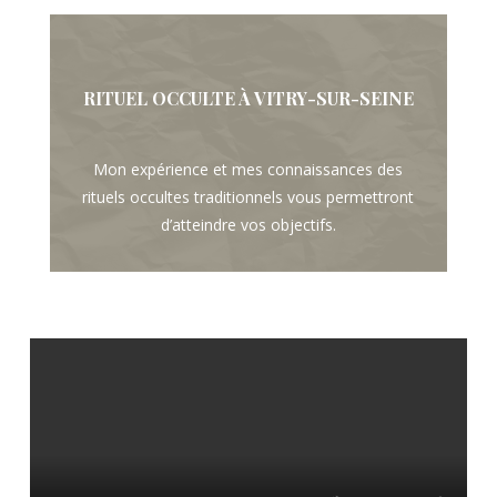
RITUEL OCCULTE À VITRY-SUR-SEINE
Mon expérience et mes connaissances des
rituels occultes traditionnels vous permettront
d’atteindre vos objectifs.